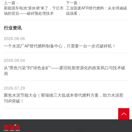
上一篇：
下一篇：
新能源车电池“退休潮”来了，千亿市
工业固废AFR替代燃料：从全球减碳
场的背后——破碎预处理技术
战场看，
行业资讯
2026.08.06
一个水泥厂AF替代燃料制备中心，只需要一台一步式破碎机！
2026.08.04
从"黑色污染"到"绿色金矿"——废旧轮胎资源化的政策风口与技术破
局
2026.07.29
聚焦水泥节能大会｜斯瑞德三大低成本替代燃料方案，助力水泥窑
TSR突破！