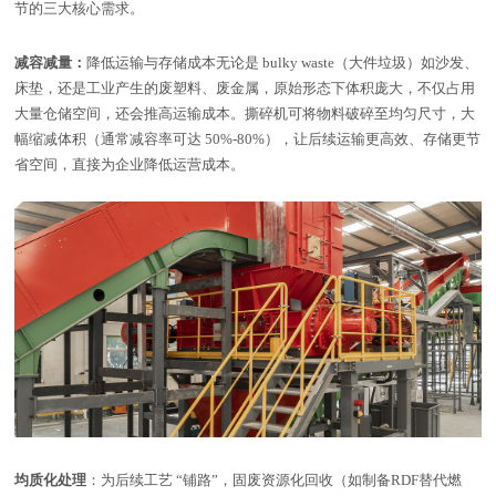
节的三大核心需求。
减容减量
：
降低运输与存储成本无论是 bulky waste（大件垃圾）如沙发、
床垫，还是工业产生的废塑料、废金属，原始形态下体积庞大，不仅占用
大量仓储空间，还会推高运输成本。撕碎机可将物料破碎至均匀尺寸，大
幅缩减体积（通常减容率可达 50%-80%），让后续运输更高效、存储更节
省空间，直接为企业降低运营成本。
均质化处理
：为后续工艺 “铺路”，固废资源化回收（如制备RDF替代燃