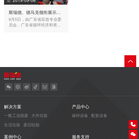
2019-09-06
斯瑞德、德马克领衔展示前沿固废处置技术，助攻废弃物资源化回收
9月5日，由广东省应急专业委
员会、广东省循环经济和资源
综合利用协会及中国环博会共
同主办的“2019年城市垃圾处理
技术现场交流会” 在中山金华悦
国际酒店成功举办。
解决方案
产品中心
一般工业固废
大件垃圾
破碎设备
配套设备
0760-89935422
生活垃圾
废旧轮胎
案例中心
服务支持