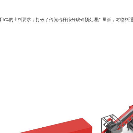
杂率低于5%的出料要求；打破了传统秸秆筛分破碎预处理产量低，对物